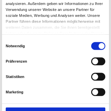
Niederlassung Putbus
analysieren. Außerdem geben wir Informationen zu Ihrer
Tel. 038301 - 339
Verwendung unserer Website an unsere Partner für
soziale Medien, Werbung und Analysen weiter. Unsere
Partner führen diese Informationen möglicherweise mit
weiteren Daten zusammen, die Sie ihnen bereitgestellt
haben oder die sie im Rahmen Ihrer Nutzung der Dienste
gesammelt haben.
Einwilligungsauswahl
Notwendig
Bitte akzeptieren Sie Marketing-Cookies, um
diese Karte anzuzeigen.
Präferenzen
Accept cookies
Statistiken
Marketing