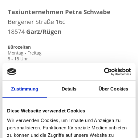
Taxiunternehmen Petra Schwabe
Bergener Straße 16c
18574
Garz/Rügen
Bürozeiten
Montag - Freitag
8 - 18 Uhr
Telefon:
038304 - 1 25 39
Mobil: 0170 - 7 41 41 41
Zustimmung
Details
Über Cookies
Fax:
038304 - 12549
Diese Webseite verwendet Cookies
Wir verwenden Cookies, um Inhalte und Anzeigen zu
Niederlassung Bergen
personalisieren, Funktionen für soziale Medien anbieten
Tel. 03838 - 82 80 92
zu können und die Zugriffe auf unsere Website zu